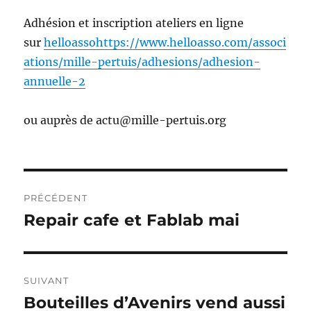
Adhésion et inscription ateliers en ligne
sur
helloasso
https://www.helloasso.com/associ
ations/mille-pertuis/adhesions/adhesion-
annuelle-2
ou auprès de actu@mille-pertuis.org
Navigation
PRÉCÉDENT
de
Repair cafe et Fablab mai
Publication
précédente :
l’article
SUIVANT
Bouteilles d’Avenirs vend aussi
Publication