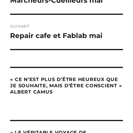
Marcheurs-Cueilleurs mai
précédente :
l’article
SUIVANT
Repair cafe et Fablab mai
Publication
suivante :
« CE N’EST PLUS D’ÊTRE HEUREUX QUE
JE SOUHAITE, MAIS D’ÊTRE CONSCIENT »
ALBERT CAMUS
« LE VÉRITABLE VOYAGE DE