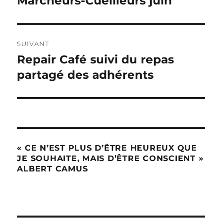
Marcheurs-Cueilleurs juin
précédente :
l’article
SUIVANT
Repair Café suivi du repas
Publication
suivante :
partagé des adhérents
« CE N’EST PLUS D’ÊTRE HEUREUX QUE
JE SOUHAITE, MAIS D’ÊTRE CONSCIENT »
ALBERT CAMUS