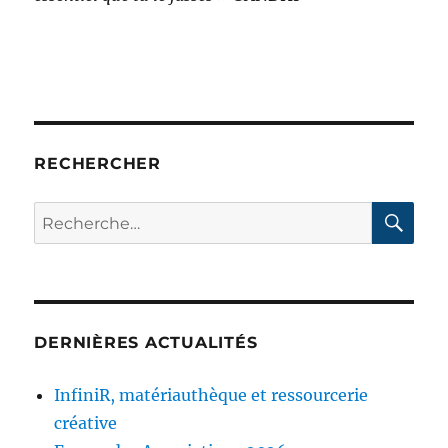
RECHERCHER
RE
Recherche
pour :
DERNIÈRES ACTUALITÉS
InfiniR, matériauthèque et ressourcerie
créative