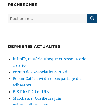
E
RECHERCHER
RE
Recherche
pour :
DERNIÈRES ACTUALITÉS
InfiniR, matériauthèque et ressourcerie
créative
Forum des Associations 2026
Repair Café suivi du repas partagé des
adhérents
BISTROT DU 6 JUIN
Marcheurs-Cueilleurs juin
Achetez d’occasion