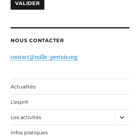
NOUS CONTACTER
contact@mille-pertuis.org
Actualités
L’esprit
ouvrir
Les activités
le
sous-
menu
Infos pratiques