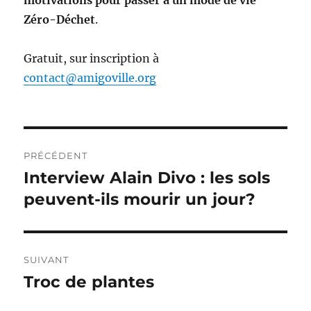
motivations pour passer à un mode de vie
Zéro-Déchet
.
Gratuit, sur inscription à
contact@amigoville.org
Navigation
PRÉCÉDENT
de
Interview Alain Divo : les sols
Publication
précédente :
peuvent-ils mourir un jour?
l’article
SUIVANT
Troc de plantes
Publication
suivante :