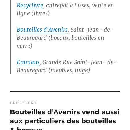
Recyclivre
, entrepôt à Lisses, vente en
ligne (livres)
Bouteilles d’Avenirs
, Saint-Jean- de-
Beauregard (bocaux, bouteilles en
verre)
Emmaus
, Grande Rue Saint-Jean- de-
Beauregard (meubles, linge)
Navigation
PRÉCÉDENT
de
Bouteilles d’Avenirs vend aussi
Publication
précédente :
aux particuliers des bouteilles
l’article
& bocaux