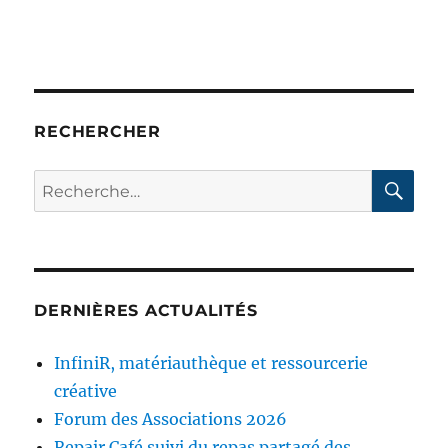
RECHERCHER
RE
Recherche
pour :
DERNIÈRES ACTUALITÉS
InfiniR, matériauthèque et ressourcerie
créative
Forum des Associations 2026
Repair Café suivi du repas partagé des