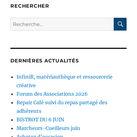
E
RECHERCHER
RE
Recherche
pour :
DERNIÈRES ACTUALITÉS
InfiniR, matériauthèque et ressourcerie
créative
Forum des Associations 2026
Repair Café suivi du repas partagé des
adhérents
BISTROT DU 6 JUIN
Marcheurs-Cueilleurs juin
Achetez d’occasion